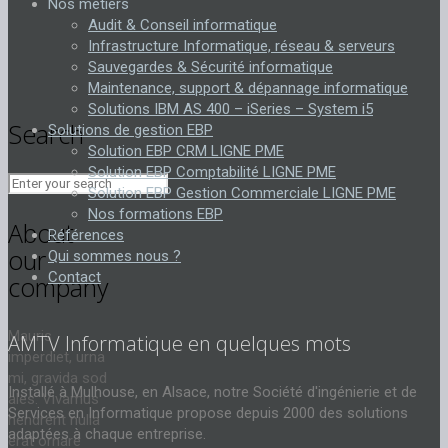
Nos métiers
Audit & Conseil informatique
Infrastructure Informatique, réseau & serveurs
Sauvegardes & Sécurité informatique
Maintenance, support & dépannage informatique
Solutions IBM AS 400 – iSeries – System i5
Search
Solutions de gestion EBP
Solution EBP CRM LIGNE PME
Solution EBP Comptabilité LIGNE PME
Solution EBP Gestion Commerciale LIGNE PME
Nos formations EBP
About
Références
our
Qui sommes nous ?
Contact
company
Mauris
AMTV Informatique en quelques mots
imperdiet, urna
mi, gravida sod
Installé à Mulhouse, en Alsace, notre Société d'ingénierie et de
ales.
Vivamus
Services en Informatique propose depuis 2000 des solutions
hendrerit
nulla
adaptées à chaque entreprise.
erat ornare