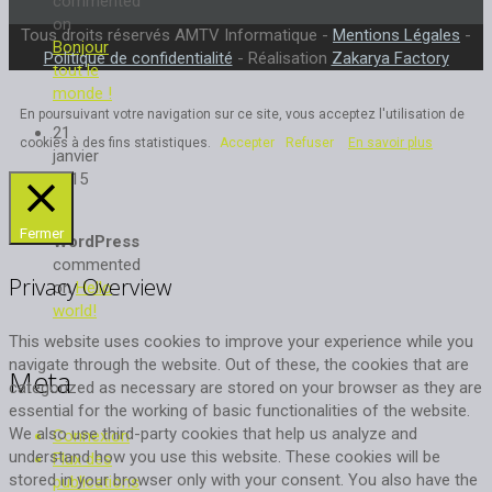
commented
on
Tous droits réservés AMTV Informatique -
Mentions Légales
-
Bonjour
Politique de confidentialité
- Réalisation
Zakarya Factory
tout le
monde !
En poursuivant votre navigation sur ce site, vous acceptez l'utilisation de
21
cookies à des fins statistiques.
Accepter
Refuser
En savoir plus
janvier
2015
Mr
Fermer
WordPress
commented
Privacy Overview
on
Hello
world!
This website uses cookies to improve your experience while you
navigate through the website. Out of these, the cookies that are
Meta
categorized as necessary are stored on your browser as they are
essential for the working of basic functionalities of the website.
We also use third-party cookies that help us analyze and
Connexion
understand how you use this website. These cookies will be
Flux des
stored in your browser only with your consent. You also have the
publications