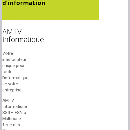
d'information
Contactez AMTV Informatique
AMTV
Informatique
Votre
interlocuteur
unique pour
toute
l’informatique
de votre
entreprise.
AMTV
Informatique
SSII – ESN à
Mulhouse
1 rue des